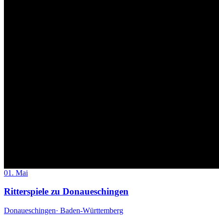
01. Mai
Ritterspiele zu Donaueschingen
Donaueschingen
· Baden-Württemberg