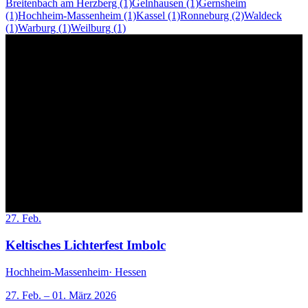
Breitenbach am Herzberg (1)
Gelnhausen (1)
Gernsheim
(1)
Hochheim-Massenheim (1)
Kassel (1)
Ronneburg (2)
Waldeck
(1)
Warburg (1)
Weilburg (1)
27. Feb.
Keltisches Lichterfest Imbolc
Hochheim-Massenheim
· Hessen
27. Feb. – 01. März 2026