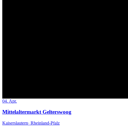
04. Apr.
Mittelaltermarkt Gelterswoog
Kaiserslautern
· Rheinland-Pfalz