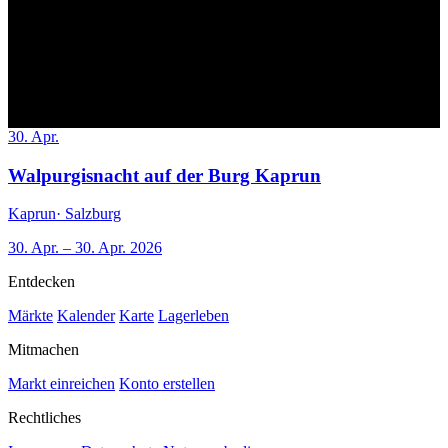
30. Apr.
Walpurgisnacht auf der Burg Kaprun
Kaprun
· Salzburg
30. Apr. – 30. Apr. 2026
Entdecken
Märkte
Kalender
Karte
Lagerleben
Mitmachen
Markt einreichen
Konto erstellen
Rechtliches