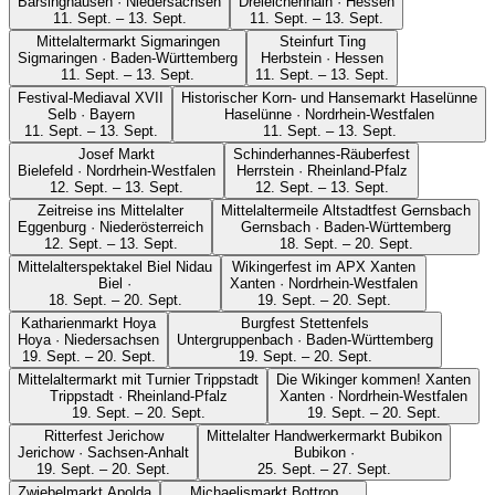
Barsinghausen · Niedersachsen
Dreieichenhain · Hessen
11. Sept. – 13. Sept.
11. Sept. – 13. Sept.
Mittelaltermarkt Sigmaringen
Steinfurt Ting
Sigmaringen · Baden-Württemberg
Herbstein · Hessen
11. Sept. – 13. Sept.
11. Sept. – 13. Sept.
Festival-Mediaval XVII
Historischer Korn- und Hansemarkt Haselünne
Selb · Bayern
Haselünne · Nordrhein-Westfalen
11. Sept. – 13. Sept.
11. Sept. – 13. Sept.
Josef Markt
Schinderhannes-Räuberfest
Bielefeld · Nordrhein-Westfalen
Herrstein · Rheinland-Pfalz
12. Sept. – 13. Sept.
12. Sept. – 13. Sept.
Zeitreise ins Mittelalter
Mittelaltermeile Altstadtfest Gernsbach
Eggenburg · Niederösterreich
Gernsbach · Baden-Württemberg
12. Sept. – 13. Sept.
18. Sept. – 20. Sept.
Mittelalterspektakel Biel Nidau
Wikingerfest im APX Xanten
Biel ·
Xanten · Nordrhein-Westfalen
18. Sept. – 20. Sept.
19. Sept. – 20. Sept.
Katharienmarkt Hoya
Burgfest Stettenfels
Hoya · Niedersachsen
Untergruppenbach · Baden-Württemberg
19. Sept. – 20. Sept.
19. Sept. – 20. Sept.
Mittelaltermarkt mit Turnier Trippstadt
Die Wikinger kommen! Xanten
Trippstadt · Rheinland-Pfalz
Xanten · Nordrhein-Westfalen
19. Sept. – 20. Sept.
19. Sept. – 20. Sept.
Ritterfest Jerichow
Mittelalter Handwerkermarkt Bubikon
Jerichow · Sachsen-Anhalt
Bubikon ·
19. Sept. – 20. Sept.
25. Sept. – 27. Sept.
Zwiebelmarkt Apolda
Michaelismarkt Bottrop