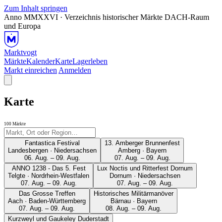
Zum Inhalt springen
Anno MMXXVI · Verzeichnis historischer Märkte
DACH-Raum
und Europa
Marktvogt
Märkte
Kalender
Karte
Lagerleben
Markt einreichen
Anmelden
Karte
100 Märkte
Fantastica Festival
13. Amberger Brunnenfest
Landesbergen · Niedersachsen
Amberg · Bayern
06. Aug. – 09. Aug.
07. Aug. – 09. Aug.
ANNO 1238 - Das 5. Fest
Lux Noctis und Ritterfest Dornum
Telgte · Nordrhein-Westfalen
Dornum · Niedersachsen
07. Aug. – 09. Aug.
07. Aug. – 09. Aug.
Das Grosse Treffen
Historisches Militärmanöver
Aach · Baden-Württemberg
Bärnau · Bayern
07. Aug. – 09. Aug.
08. Aug. – 09. Aug.
Kurzweyl und Gaukeley Duderstadt