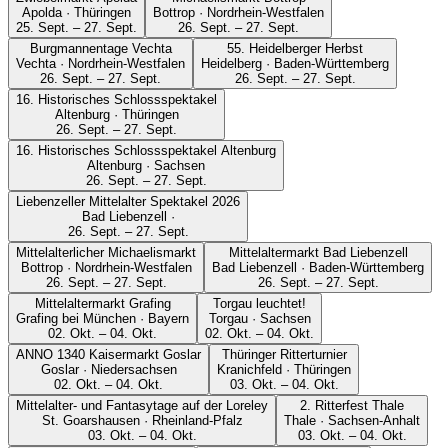
Apolda · Thüringen
Bottrop · Nordrhein-Westfalen
25. Sept. – 27. Sept.
26. Sept. – 27. Sept.
Burgmannentage Vechta
55. Heidelberger Herbst
Vechta · Nordrhein-Westfalen
Heidelberg · Baden-Württemberg
26. Sept. – 27. Sept.
26. Sept. – 27. Sept.
16. Historisches Schlossspektakel
Altenburg · Thüringen
26. Sept. – 27. Sept.
16. Historisches Schlossspektakel Altenburg
Altenburg · Sachsen
26. Sept. – 27. Sept.
Liebenzeller Mittelalter Spektakel 2026
Bad Liebenzell ·
26. Sept. – 27. Sept.
Mittelalterlicher Michaelismarkt
Mittelaltermarkt Bad Liebenzell
Bottrop · Nordrhein-Westfalen
Bad Liebenzell · Baden-Württemberg
26. Sept. – 27. Sept.
26. Sept. – 27. Sept.
Mittelaltermarkt Grafing
Torgau leuchtet!
Grafing bei München · Bayern
Torgau · Sachsen
02. Okt. – 04. Okt.
02. Okt. – 04. Okt.
ANNO 1340 Kaisermarkt Goslar
Thüringer Ritterturnier
Goslar · Niedersachsen
Kranichfeld · Thüringen
02. Okt. – 04. Okt.
03. Okt. – 04. Okt.
Mittelalter- und Fantasytage auf der Loreley
2. Ritterfest Thale
St. Goarshausen · Rheinland-Pfalz
Thale · Sachsen-Anhalt
03. Okt. – 04. Okt.
03. Okt. – 04. Okt.