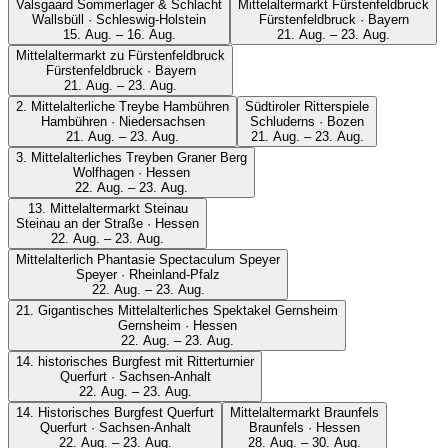
Valsgaard Sommerlager & Schlacht
Mittelaltermarkt Fürstenfeldbruck
Wallsbüll · Schleswig-Holstein
Fürstenfeldbruck · Bayern
15. Aug. – 16. Aug.
21. Aug. – 23. Aug.
Mittelaltermarkt zu Fürstenfeldbruck
Fürstenfeldbruck · Bayern
21. Aug. – 23. Aug.
2. Mittelalterliche Treybe Hambühren
Südtiroler Ritterspiele
Hambühren · Niedersachsen
Schluderns · Bozen
21. Aug. – 23. Aug.
21. Aug. – 23. Aug.
3. Mittelalterliches Treyben Graner Berg
Wolfhagen · Hessen
22. Aug. – 23. Aug.
13. Mittelaltermarkt Steinau
Steinau an der Straße · Hessen
22. Aug. – 23. Aug.
Mittelalterlich Phantasie Spectaculum Speyer
Speyer · Rheinland-Pfalz
22. Aug. – 23. Aug.
21. Gigantisches Mittelalterliches Spektakel Gernsheim
Gernsheim · Hessen
22. Aug. – 23. Aug.
14. historisches Burgfest mit Ritterturnier
Querfurt · Sachsen-Anhalt
22. Aug. – 23. Aug.
14. Historisches Burgfest Querfurt
Mittelaltermarkt Braunfels
Querfurt · Sachsen-Anhalt
Braunfels · Hessen
22. Aug. – 23. Aug.
28. Aug. – 30. Aug.