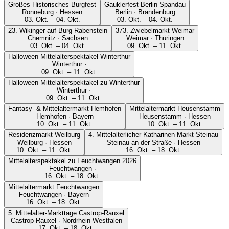
Großes Historisches Burgfest
Gauklerfest Berlin Spandau
Ronneburg · Hessen
Berlin · Brandenburg
03. Okt. – 04. Okt.
03. Okt. – 04. Okt.
23. Wikinger auf Burg Rabenstein
373. Zwiebelmarkt Weimar
Chemnitz · Sachsen
Weimar · Thüringen
03. Okt. – 04. Okt.
09. Okt. – 11. Okt.
Halloween Mittelalterspektakel Winterthur
Winterthur ·
09. Okt. – 11. Okt.
Halloween Mittelalterspektakel zu Winterthur
Winterthur ·
09. Okt. – 11. Okt.
Fantasy- & Mittelaltermarkt Hemhofen
Mittelaltermarkt Heusenstamm
Hemhofen · Bayern
Heusenstamm · Hessen
10. Okt. – 11. Okt.
10. Okt. – 11. Okt.
Residenzmarkt Weilburg
4. Mittelalterlicher Katharinen Markt Steinau
Weilburg · Hessen
Steinau an der Straße · Hessen
10. Okt. – 11. Okt.
16. Okt. – 18. Okt.
Mittelalterspektakel zu Feuchtwangen 2026
Feuchtwangen ·
16. Okt. – 18. Okt.
Mittelaltermarkt Feuchtwangen
Feuchtwangen · Bayern
16. Okt. – 18. Okt.
5. Mittelalter-Markttage Castrop-Rauxel
Castrop-Rauxel · Nordrhein-Westfalen
17. Okt. – 18. Okt.