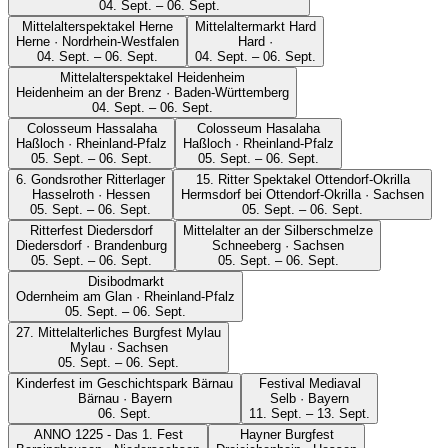
04. Sept. – 06. Sept.
Mittelalterspektakel Herne
Mittelaltermarkt Hard
Herne · Nordrhein-Westfalen
Hard ·
04. Sept. – 06. Sept.
04. Sept. – 06. Sept.
Mittelalterspektakel Heidenheim
Heidenheim an der Brenz · Baden-Württemberg
04. Sept. – 06. Sept.
Colosseum Hassalaha
Colosseum Hasalaha
Haßloch · Rheinland-Pfalz
Haßloch · Rheinland-Pfalz
05. Sept. – 06. Sept.
05. Sept. – 06. Sept.
6. Gondsrother Ritterlager
15. Ritter Spektakel Ottendorf-Okrilla
Hasselroth · Hessen
Hermsdorf bei Ottendorf-Okrilla · Sachsen
05. Sept. – 06. Sept.
05. Sept. – 06. Sept.
Ritterfest Diedersdorf
Mittelalter an der Silberschmelze
Diedersdorf · Brandenburg
Schneeberg · Sachsen
05. Sept. – 06. Sept.
05. Sept. – 06. Sept.
Disibodmarkt
Odernheim am Glan · Rheinland-Pfalz
05. Sept. – 06. Sept.
27. Mittelalterliches Burgfest Mylau
Mylau · Sachsen
05. Sept. – 06. Sept.
Kinderfest im Geschichtspark Bärnau
Festival Mediaval
Bärnau · Bayern
Selb · Bayern
06. Sept.
11. Sept. – 13. Sept.
ANNO 1225 - Das 1. Fest
Hayner Burgfest