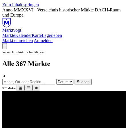
Zum Inhalt springen
Anno MMXXVI · Verzeichnis historischer Märkte
DACH-Raum
und Europa
Marktvogt
Märkte
Kalender
Karte
Lagerleben
Markt einreichen
Anmelden
Verzeichnis historischer Märkte
Alle 367 Märkte
✦
Suchen
▦
☰
⊕
367 Märkte