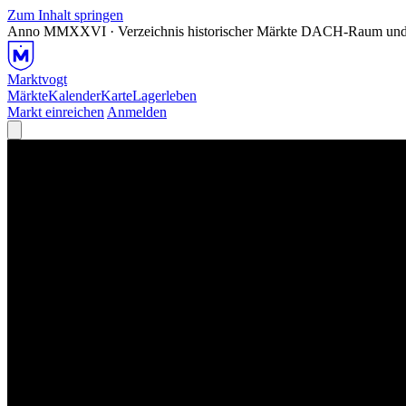
Zum Inhalt springen
Anno MMXXVI · Verzeichnis historischer Märkte
DACH-Raum und
Marktvogt
Märkte
Kalender
Karte
Lagerleben
Markt einreichen
Anmelden