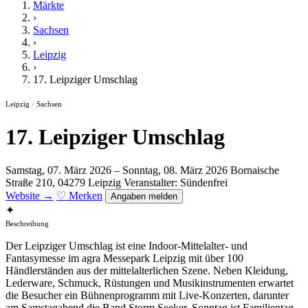
Märkte
›
Sachsen
›
Leipzig
›
17. Leipziger Umschlag
Leipzig · Sachsen
17. Leipziger Umschlag
Samstag, 07. März 2026 – Sonntag, 08. März 2026
Bornaische
Straße 210, 04279 Leipzig
Veranstalter: Sündenfrei
Website →
♡ Merken
Angaben melden
✦
Beschreibung
Der Leipziger Umschlag ist eine Indoor-Mittelalter- und
Fantasymesse im agra Messepark Leipzig mit über 100
Händlerständen aus der mittelalterlichen Szene. Neben Kleidung,
Lederware, Schmuck, Rüstungen und Musikinstrumenten erwartet
die Besucher ein Bühnenprogramm mit Live-Konzerten, darunter
am Samstagabend die Band Storm Seeker. Sonntag ist Familientag