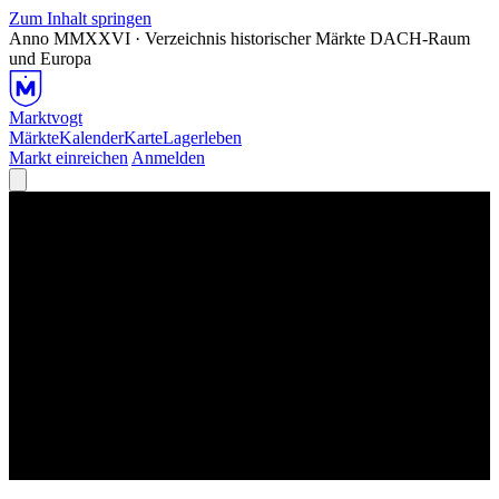
Zum Inhalt springen
Anno MMXXVI · Verzeichnis historischer Märkte
DACH-Raum
und Europa
Marktvogt
Märkte
Kalender
Karte
Lagerleben
Markt einreichen
Anmelden