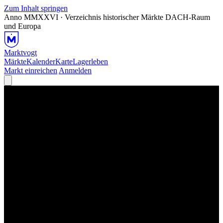
Zum Inhalt springen
Anno MMXXVI · Verzeichnis historischer Märkte
DACH-Raum
und Europa
Marktvogt
Märkte
Kalender
Karte
Lagerleben
Markt einreichen
Anmelden