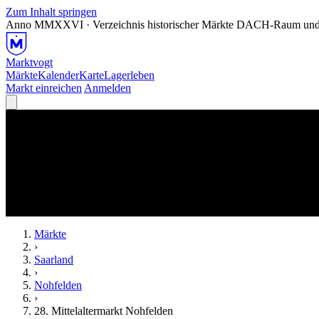
Zum Inhalt springen
Anno MMXXVI · Verzeichnis historischer Märkte
DACH-Raum und
Marktvogt
Märkte
Kalender
Karte
Lagerleben
Markt einreichen
Anmelden
Märkte
›
Saarland
›
Nohfelden
›
28. Mittelaltermarkt Nohfelden