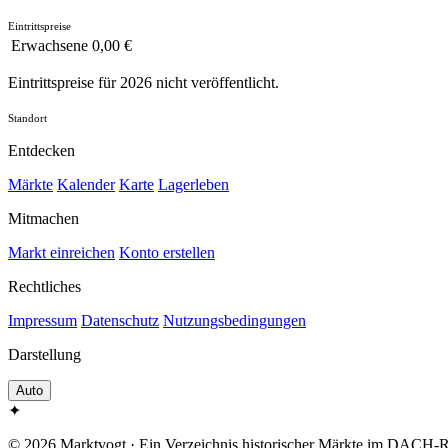
Eintrittspreise
Erwachsene
0,00 €
Eintrittspreise für 2026 nicht veröffentlicht.
Standort
Entdecken
Märkte
Kalender
Karte
Lagerleben
Mitmachen
Markt einreichen
Konto erstellen
Rechtliches
Impressum
Datenschutz
Nutzungsbedingungen
Darstellung
Auto
✦
© 2026 Marktvogt · Ein Verzeichnis historischer Märkte im DACH