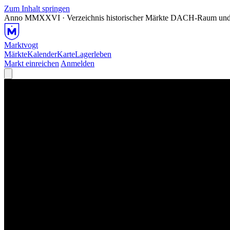
Zum Inhalt springen
Anno MMXXVI · Verzeichnis historischer Märkte
DACH-Raum und
Marktvogt
Märkte
Kalender
Karte
Lagerleben
Markt einreichen
Anmelden