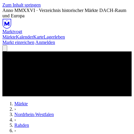
Zum Inhalt springen
Anno MMXXVI · Verzeichnis historischer Märkte
DACH-Raum
und Europa
Marktvogt
Märkte
Kalender
Karte
Lagerleben
Markt einreichen
Anmelden
Märkte
›
Nordrhein-Westfalen
›
Rahden
›