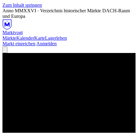
Zum Inhalt springen
Anno MMXXVI · Verzeichnis historischer Märkte
DACH-Raum
und Europa
Marktvogt
Märkte
Kalender
Karte
Lagerleben
Markt einreichen
Anmelden