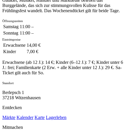
Gaukler, Musiker, Händler und Marktleute beleben das
Burggelände, das sich zur stimmungsvollen Kulisse für das
Frühlingsfest wandelt. Das Wochenendticket gilt für beide Tage.
Öffnungszeiten
Samstag
11:00 –
Sonntag
11:00 –
Eintrittspreise
Erwachsene
14,00 €
Kinder
7,00 €
Erwachsene (ab 12 J.): 14 €; Kinder (6–12 J.): 7 €; Kinder unter 6
J.: frei; Familienkarte (2 Erw. + alle Kinder unter 12 J.): 29 €. Sa-
Ticket gilt auch für So.
Standort
Berlepsch 1
37218 Witzenhausen
Entdecken
Märkte
Kalender
Karte
Lagerleben
Mitmachen