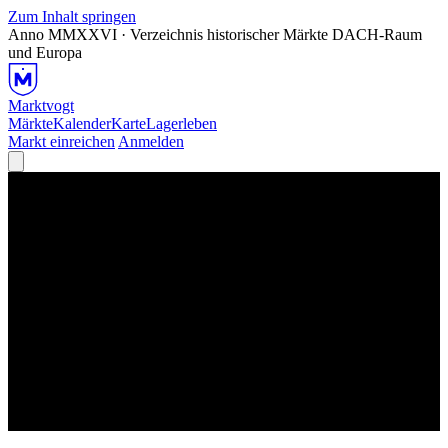
Zum Inhalt springen
Anno MMXXVI · Verzeichnis historischer Märkte
DACH-Raum
und Europa
Marktvogt
Märkte
Kalender
Karte
Lagerleben
Markt einreichen
Anmelden