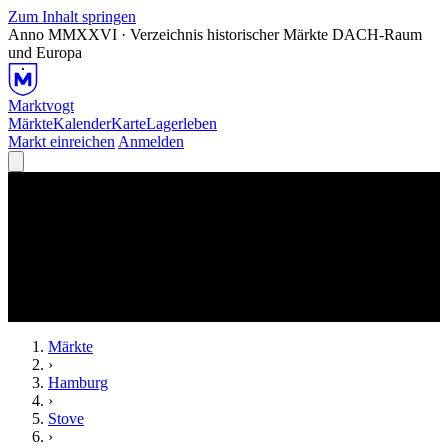
Zum Inhalt springen
Anno MMXXVI · Verzeichnis historischer Märkte
DACH-Raum
und Europa
Marktvogt
Märkte
Kalender
Karte
Lagerleben
Markt einreichen
Anmelden
Märkte
›
Hamburg
›
Stove
›