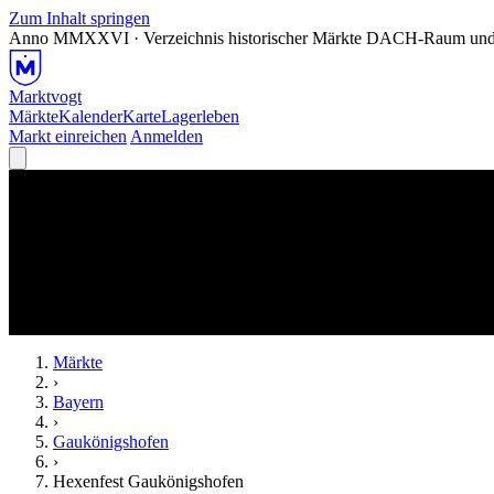
Zum Inhalt springen
Anno MMXXVI · Verzeichnis historischer Märkte
DACH-Raum und
Marktvogt
Märkte
Kalender
Karte
Lagerleben
Markt einreichen
Anmelden
Märkte
›
Bayern
›
Gaukönigshofen
›
Hexenfest Gaukönigshofen