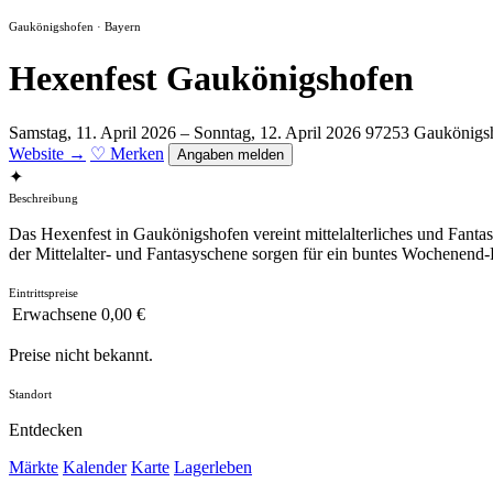
Gaukönigshofen · Bayern
Hexenfest Gaukönigshofen
Samstag, 11. April 2026 – Sonntag, 12. April 2026
97253 Gaukönigs
Website →
♡ Merken
Angaben melden
✦
Beschreibung
Das Hexenfest in Gaukönigshofen vereint mittelalterliches und Fan
der Mittelalter- und Fantasyschene sorgen für ein buntes Wochenend-P
Eintrittspreise
Erwachsene
0,00 €
Preise nicht bekannt.
Standort
Entdecken
Märkte
Kalender
Karte
Lagerleben