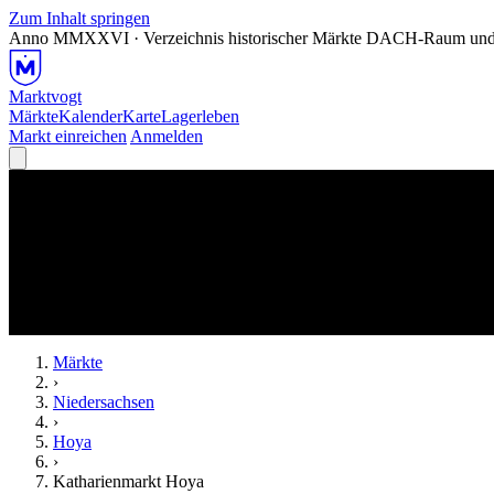
Zum Inhalt springen
Anno MMXXVI · Verzeichnis historischer Märkte
DACH-Raum und
Marktvogt
Märkte
Kalender
Karte
Lagerleben
Markt einreichen
Anmelden
Märkte
›
Niedersachsen
›
Hoya
›
Katharienmarkt Hoya