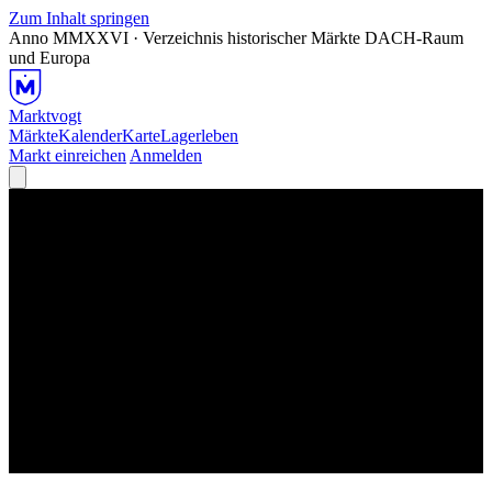
Zum Inhalt springen
Anno MMXXVI · Verzeichnis historischer Märkte
DACH-Raum
und Europa
Marktvogt
Märkte
Kalender
Karte
Lagerleben
Markt einreichen
Anmelden