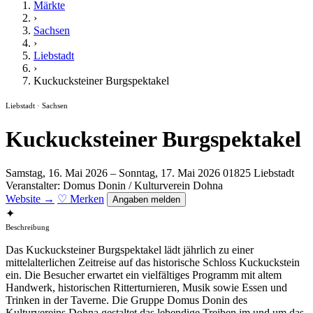
Märkte
›
Sachsen
›
Liebstadt
›
Kuckucksteiner Burgspektakel
Liebstadt · Sachsen
Kuckucksteiner Burgspektakel
Samstag, 16. Mai 2026 – Sonntag, 17. Mai 2026
01825 Liebstadt
Veranstalter: Domus Donin / Kulturverein Dohna
Website →
♡ Merken
Angaben melden
✦
Beschreibung
Das Kuckucksteiner Burgspektakel lädt jährlich zu einer
mittelalterlichen Zeitreise auf das historische Schloss Kuckuckstein
ein. Die Besucher erwartet ein vielfältiges Programm mit altem
Handwerk, historischen Ritterturnieren, Musik sowie Essen und
Trinken in der Taverne. Die Gruppe Domus Donin des
Kulturvereins Dohna gestaltet das lebendige Treiben im und um das