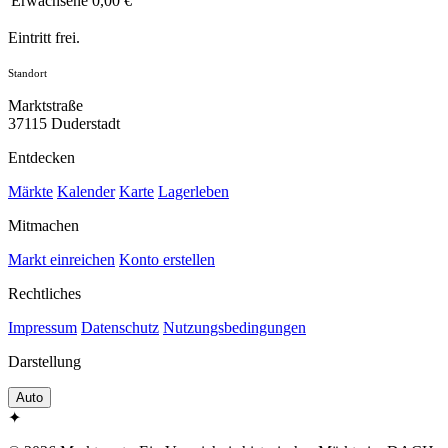
Erwachsene
0,00 €
Eintritt frei.
Standort
Marktstraße
37115 Duderstadt
Entdecken
Märkte
Kalender
Karte
Lagerleben
Mitmachen
Markt einreichen
Konto erstellen
Rechtliches
Impressum
Datenschutz
Nutzungsbedingungen
Darstellung
Auto
✦