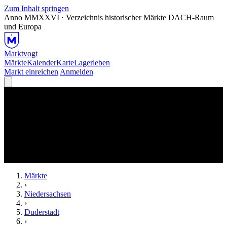
Zum Inhalt springen
Anno MMXXVI · Verzeichnis historischer Märkte
DACH-Raum
und Europa
Marktvogt
Märkte
Kalender
Karte
Lagerleben
Markt einreichen
Anmelden
Märkte
›
Niedersachsen
›
Duderstadt
›