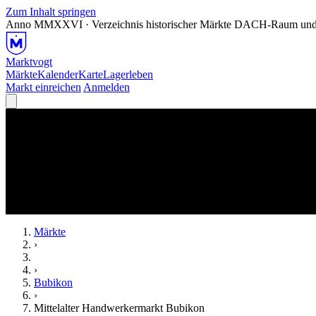
Zum Inhalt springen
Anno MMXXVI · Verzeichnis historischer Märkte
DACH-Raum und
Marktvogt
Märkte
Kalender
Karte
Lagerleben
Markt einreichen
Anmelden
Märkte
›
›
Bubikon
›
Mittelalter Handwerkermarkt Bubikon