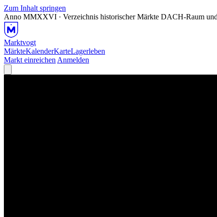
Zum Inhalt springen
Anno MMXXVI · Verzeichnis historischer Märkte
DACH-Raum und
Marktvogt
Märkte
Kalender
Karte
Lagerleben
Markt einreichen
Anmelden