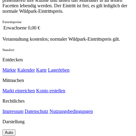
präsentieren ihre Künste und lassen das Mittelalter in all seinen
Facetten lebendig werden. Der Eintritt ist frei, es gilt lediglich der
normale Wildpark-Eintrittspreis.
Eintrittspreise
Erwachsene
0,00 €
Veranstaltung kostenlos; normaler Wildpark-Eintrittspreis gilt.
Standort
Entdecken
Märkte
Kalender
Karte
Lagerleben
Mitmachen
Markt einreichen
Konto erstellen
Rechtliches
Impressum
Datenschutz
Nutzungsbedingungen
Darstellung
Auto