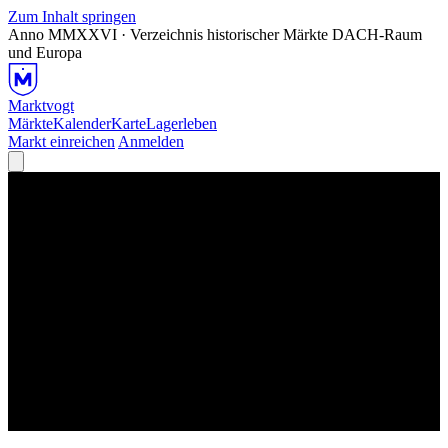
Zum Inhalt springen
Anno MMXXVI · Verzeichnis historischer Märkte
DACH-Raum
und Europa
Marktvogt
Märkte
Kalender
Karte
Lagerleben
Markt einreichen
Anmelden