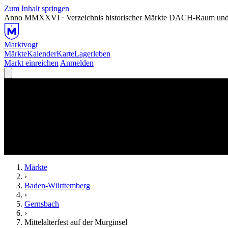
Zum Inhalt springen
Anno MMXXVI · Verzeichnis historischer Märkte
DACH-Raum und
Marktvogt
Märkte
Kalender
Karte
Lagerleben
Markt einreichen
Anmelden
Märkte
›
Baden-Württemberg
›
Gernsbach
›
Mittelalterfest auf der Murginsel