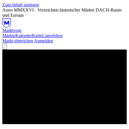
Zum Inhalt springen
Anno MMXXVI · Verzeichnis historischer Märkte
DACH-Raum
und Europa
Marktvogt
Märkte
Kalender
Karte
Lagerleben
Markt einreichen
Anmelden