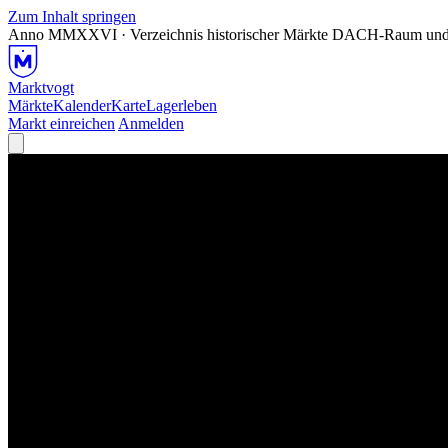
Zum Inhalt springen
Anno MMXXVI · Verzeichnis historischer Märkte
DACH-Raum und
Marktvogt
Märkte
Kalender
Karte
Lagerleben
Markt einreichen
Anmelden