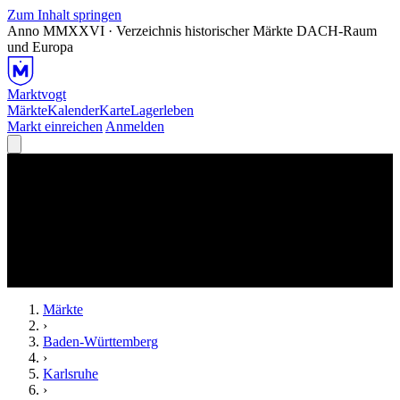
Zum Inhalt springen
Anno MMXXVI · Verzeichnis historischer Märkte
DACH-Raum
und Europa
Marktvogt
Märkte
Kalender
Karte
Lagerleben
Markt einreichen
Anmelden
Märkte
›
Baden-Württemberg
›
Karlsruhe
›