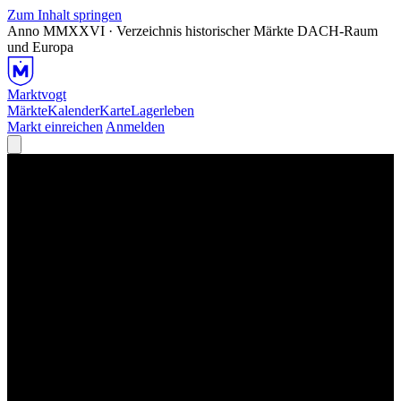
Zum Inhalt springen
Anno MMXXVI · Verzeichnis historischer Märkte
DACH-Raum
und Europa
Marktvogt
Märkte
Kalender
Karte
Lagerleben
Markt einreichen
Anmelden