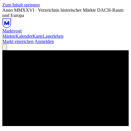
Zum Inhalt springen
Anno MMXXVI · Verzeichnis historischer Märkte
DACH-Raum
und Europa
Marktvogt
Märkte
Kalender
Karte
Lagerleben
Markt einreichen
Anmelden