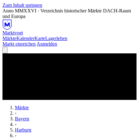
Zum Inhalt springen
Anno MMXXVI · Verzeichnis historischer Märkte
DACH-Raum
und Europa
Marktvogt
Märkte
Kalender
Karte
Lagerleben
Markt einreichen
Anmelden
Märkte
›
Bayern
›
Harburg
›