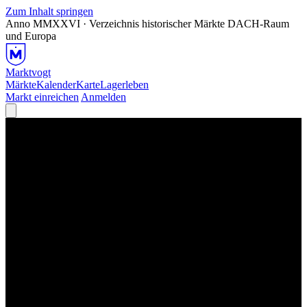
Zum Inhalt springen
Anno MMXXVI · Verzeichnis historischer Märkte
DACH-Raum
und Europa
Marktvogt
Märkte
Kalender
Karte
Lagerleben
Markt einreichen
Anmelden