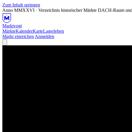
Zum Inhalt springen
Anno MMXXVI · Verzeichnis historischer Märkte
DACH-Raum und
Marktvogt
Märkte
Kalender
Karte
Lagerleben
Markt einreichen
Anmelden