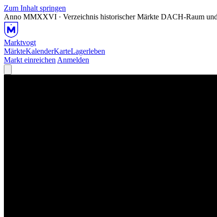
Zum Inhalt springen
Anno MMXXVI · Verzeichnis historischer Märkte
DACH-Raum und
Marktvogt
Märkte
Kalender
Karte
Lagerleben
Markt einreichen
Anmelden