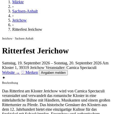
Märkte
›
Sachsen-Anhalt
›
Jerichow
›
Ritterfest Jerichow
Jerichow · Sachsen-Anhalt
Ritterfest Jerichow
Samstag, 19. September 2026 – Sonntag, 20. September 2026
Am
Kloster 1, 39319 Jerichow
Veranstalter: Carnica Spectaculi
Website →
♡ Merken
Angaben melden
✦
Beschreibung
Das Ritterfest am Kloster Jerichow wird von Carnica Spectaculi
veranstaltet und verwandelt das romanische Kloster in eine
mittelalterliche Bühne mit Händlern, Musikanten und einem großen
Ritterturnier zu Pferde. Das historische Gemäuer des Klosters aus
dem 12. Jahrhundert bietet eine einzigartige Kulisse für das
Spektakel mit Schaukämpfen, Feuershow und authentischem