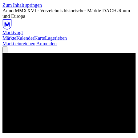
Zum Inhalt springen
Anno MMXXVI · Verzeichnis historischer Märkte
DACH-Raum
und Europa
Marktvogt
Märkte
Kalender
Karte
Lagerleben
Markt einreichen
Anmelden