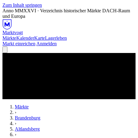
Zum Inhalt springen
Anno MMXXVI · Verzeichnis historischer Märkte
DACH-Raum
und Europa
Marktvogt
Märkte
Kalender
Karte
Lagerleben
Markt einreichen
Anmelden
Märkte
›
Brandenburg
›
Altlandsberg
›