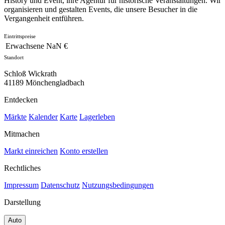
History und Event, ihre Agentur für historische Veranstaltungen. Wir
organisieren und gestalten Events, die unsere Besucher in die
Vergangenheit entführen.
Eintrittspreise
Erwachsene
NaN €
Standort
Schloß Wickrath
41189 Mönchengladbach
Entdecken
Märkte
Kalender
Karte
Lagerleben
Mitmachen
Markt einreichen
Konto erstellen
Rechtliches
Impressum
Datenschutz
Nutzungsbedingungen
Darstellung
Auto