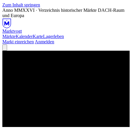
Zum Inhalt springen
Anno MMXXVI · Verzeichnis historischer Märkte
DACH-Raum
und Europa
Marktvogt
Märkte
Kalender
Karte
Lagerleben
Markt einreichen
Anmelden