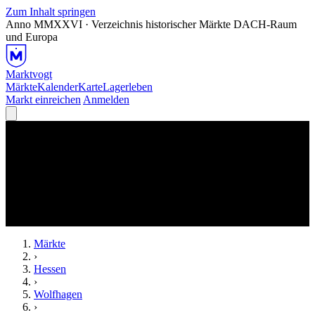
Zum Inhalt springen
Anno MMXXVI · Verzeichnis historischer Märkte
DACH-Raum
und Europa
Marktvogt
Märkte
Kalender
Karte
Lagerleben
Markt einreichen
Anmelden
Märkte
›
Hessen
›
Wolfhagen
›