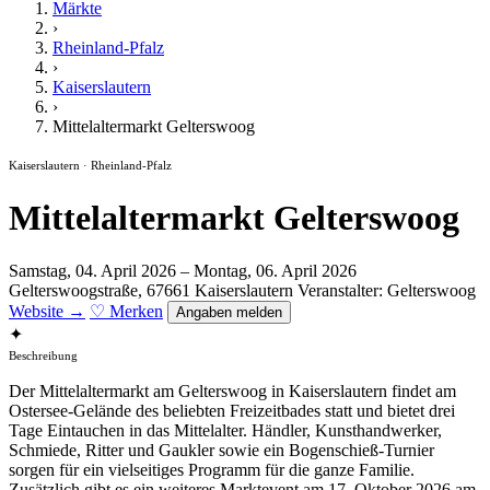
Märkte
›
Rheinland-Pfalz
›
Kaiserslautern
›
Mittelaltermarkt Gelterswoog
Kaiserslautern · Rheinland-Pfalz
Mittelaltermarkt Gelterswoog
Samstag, 04. April 2026 – Montag, 06. April 2026
Gelterswoogstraße, 67661 Kaiserslautern
Veranstalter: Gelterswoog
Website →
♡ Merken
Angaben melden
✦
Beschreibung
Der Mittelaltermarkt am Gelterswoog in Kaiserslautern findet am
Ostersee-Gelände des beliebten Freizeitbades statt und bietet drei
Tage Eintauchen in das Mittelalter. Händler, Kunsthandwerker,
Schmiede, Ritter und Gaukler sowie ein Bogenschieß-Turnier
sorgen für ein vielseitiges Programm für die ganze Familie.
Zusätzlich gibt es ein weiteres Marktevent am 17. Oktober 2026 am