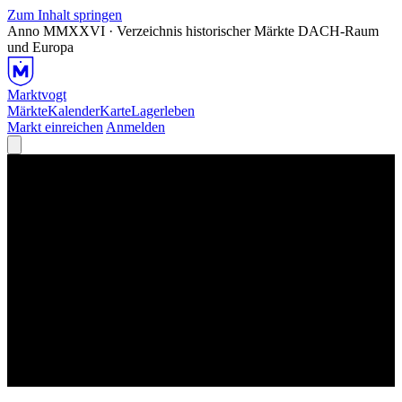
Zum Inhalt springen
Anno MMXXVI · Verzeichnis historischer Märkte
DACH-Raum
und Europa
Marktvogt
Märkte
Kalender
Karte
Lagerleben
Markt einreichen
Anmelden