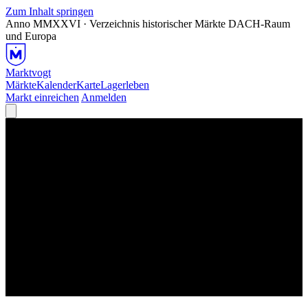
Zum Inhalt springen
Anno MMXXVI · Verzeichnis historischer Märkte
DACH-Raum
und Europa
Marktvogt
Märkte
Kalender
Karte
Lagerleben
Markt einreichen
Anmelden